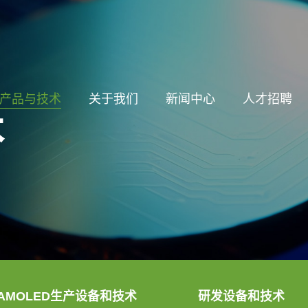
产品与技术
关于我们
新闻中心
人才招聘
术
AMOLED生产设备和技术
研发设备和技术